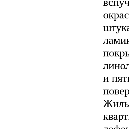
вспуч
окрас
штука
ламин
покры
лино
и пят
повер
Жиль
кварт
дефек