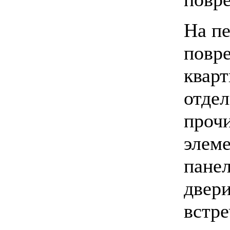
На пе
повр
квар
отдел
проч
элеме
панел
двери
встр