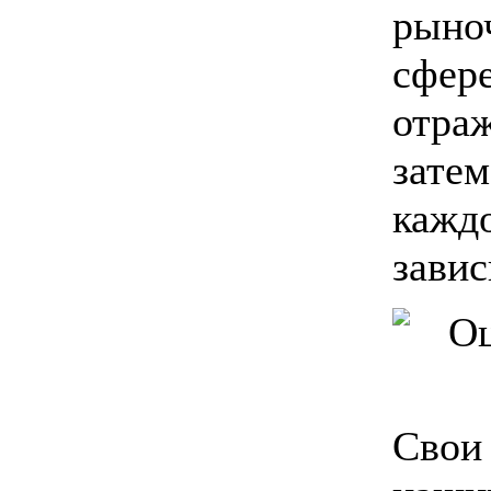
рыно
сфер
отраж
затем
каждо
завис
Свои