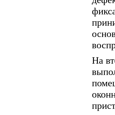
фикс
прини
осно
воспр
На вт
выпол
поме
оконн
прист