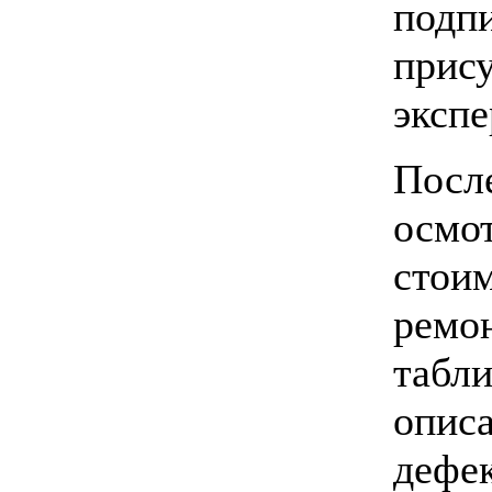
подп
прис
экспе
После
осмот
стои
ремо
табл
опис
дефек