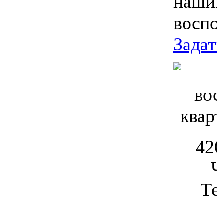
наши
восп
Задат
42
Т