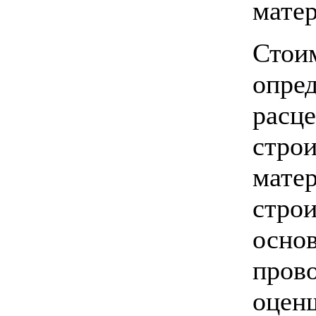
матер
Стоим
опре
расце
стро
мате
строи
основ
прово
оценщ