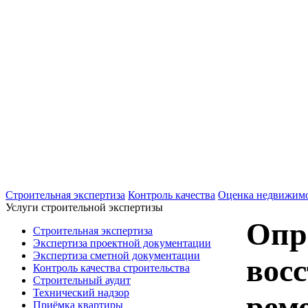
+7(495)607-02-83
Для звонков в рабочее время в будни
+7(926)901-56-80
Для звонков в выходные и праздничные д
Строительная экспертиза
Контроль качества
Оценка недвижим
Услуги строительной экспертизы
Опр
Строительная экспертиза
Экспертиза проектной документации
Экспертиза сметной документации
вос
Контроль качества строительства
Строительный аудит
Технический надзор
рем
Приёмка квартиры