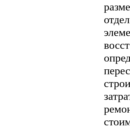
разме
отде
элеме
восс
опред
перес
строи
затра
ремо
стои