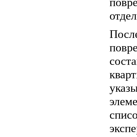
повр
отдел
После
повр
соста
кварт
указ
элеме
спис
экспе