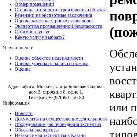
Обмер помещений
Степень готовности строительного объекта
пов
Рецензии на экспертные заключения
Оценка качества строительства дорог
Экспертиза промышленной безопасности
(по
Стоимость услуг
Какую услугу выбрать?
Услуги оценки
Обсл
Оценка объектов недвижимости
уста
Оценка ущерба от залива и пожара
Оценка
восс
Строительная экспертиза в Москве
Адрес офиса: Москва, улица Большая Садовая
квар
дом 3, строение 8, офис 1.
Телефон: +7(926)901-56-80
Информация
или п
Новости
наиб
Документы на осуществление деятельности
Оборудование для проведения экспертиз
Объекты экспертизы
типов
Независимая экспертиза в Казани