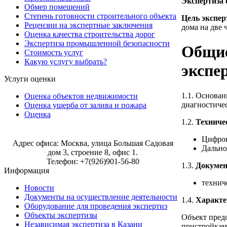
Экспертиза 
Обмер помещений
Степень готовности строительного объекта
Цель экспе
Рецензии на экспертные заключения
дома на две 
Оценка качества строительства дорог
Экспертиза промышленной безопасности
Общие
Стоимость услуг
Какую услугу выбрать?
экспе
Услуги оценки
1.1. Основа
Оценка объектов недвижимости
диагностичес
Оценка ущерба от залива и пожара
Оценка
1.2.
Техниче
Строительная экспертиза в Москве
Цифров
Адрес офиса: Москва, улица Большая Садовая
Дально
дом 3, строение 8, офис 1.
Телефон: +7(926)901-56-80
1.3.
Докумен
Информация
технич
Новости
Документы на осуществление деятельности
1.4.
Характе
Оборудование для проведения экспертиз
Объекты экспертизы
Объект пред
Независимая экспертиза в Казани
пристройкам