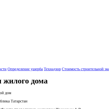
Заказать строительную экспертизу
Москва, 
ни
ости
Определение ущерба
Технадзор
Стоимость строительной эк
л жилого дома
лой дом
ублика Татарстан