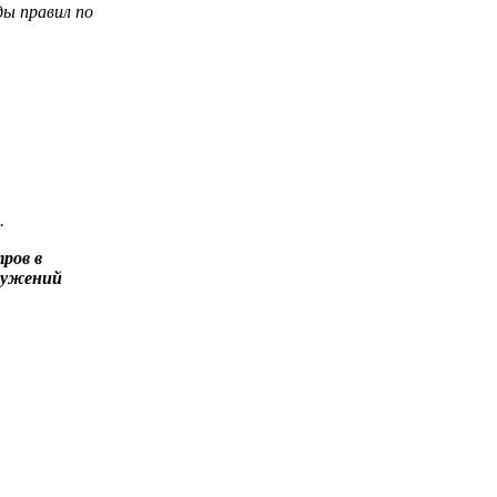
ды правил по
.
ров в
ружений