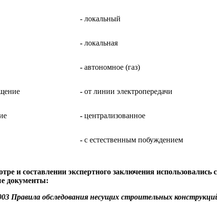
- локальный
-
локальная
-
автономное (газ)
ещение
-
от линии электропередачи
ие
-
централизованное
-
с естественным побуждением
мотре и
составлении экспертного заключения использовались
е документы:
003
Правила обследования несущих строительных конструкций
.