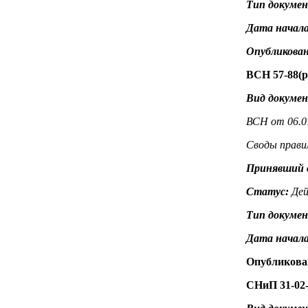
Тип докуме
Дата начала
Опубликован
ВСН 57-88(р
Вид докуме
ВСН от 06.07
Своды прави
Принявший 
Статус:
Дей
Тип докуме
Дата начала
Опубликова
СНиП 31-02