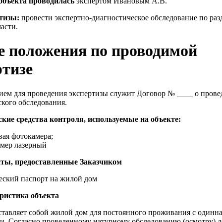
объекта проводилась
экспертом Ивановым А.В.
ртизы:
провести экспертно-диагностическое обследование по раз
части.
 положения по проводимой
ртизе
нием для проведения экспертизы служит Договор № ____ о пров
кого обследования.
ские средства контроля, используемые на объекте:
ая фотокамера;
мер лазерный
ты, предоставленные Заказчиком
еский паспорт на жилой дом
ристика объекта
ставляет собой жилой дом для постоянного проживания с одинн
и. Согласно проведенному натурному обследованию (осмотру) д