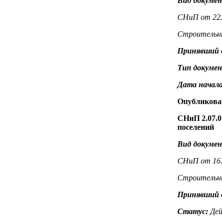
Вид докуме
СНиП от 22.
Строительны
Принявший 
Тип докуме
Дата начала
Опубликова
СНиП 2.07.0
поселений
Вид докуме
СНиП от 16.0
Строительны
Принявший 
Статус:
Дей