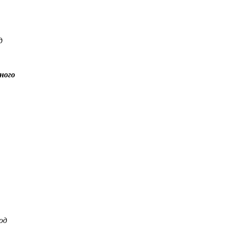
д
ного
од