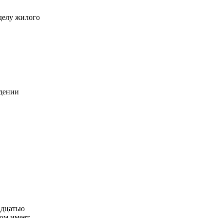
делу жилого
едении
адцатью
ом имеет