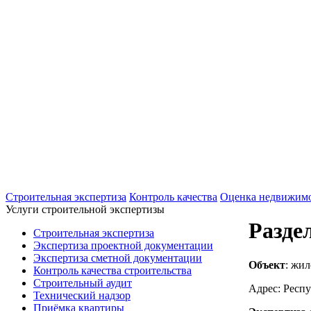
+7(495)607-02-83
Для звонков в рабочее время в будни
+7(926)901-56-80
Для звонков в выходные и праздничные д
Строительная экспертиза
Контроль качества
Оценка недвижим
Услуги строительной экспертизы
Разде
Строительная экспертиза
Экспертиза проектной документации
Экспертиза сметной документации
Объект
: жи
Контроль качества строительства
Строительный аудит
Адрес: Респ
Технический надзор
Приёмка квартиры