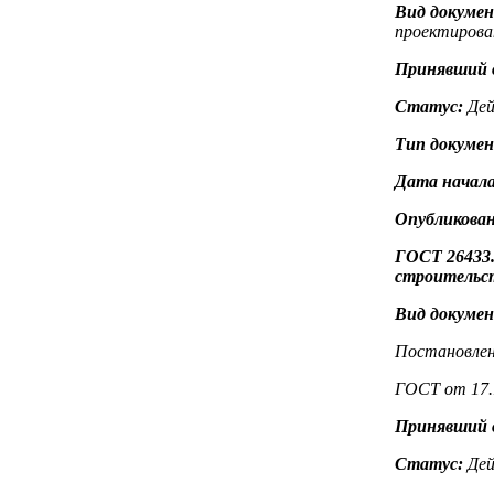
Вид докуме
проектирова
Принявший 
Статус:
Дей
Тип докуме
Дата начала
Опубликован
ГОСТ 26433.
строительст
Вид докуме
Постановлен
ГОСТ от 17.1
Принявший 
Статус:
Дей