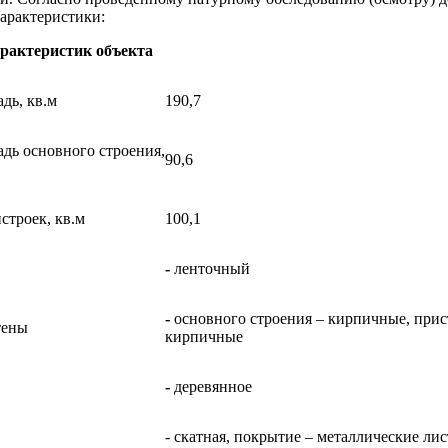
арактеристики:
рактеристик объекта
дь, кв.м
190,7
дь основного строения,
90,6
строек, кв.м
100,1
-
ленточный
-
основного строения – кирпичные, при
тены
кирпичные
-
деревянное
- скатная, покрытие – металлические ли