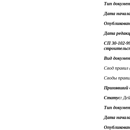
Тип докуме
Дата начала
Опубликован
Дата редак
СП 30-102-
строительс
Вид докуме
Свод правил 
Своды прави
Принявший 
Статус:
Дей
Тип докуме
Дата начала
Опубликован