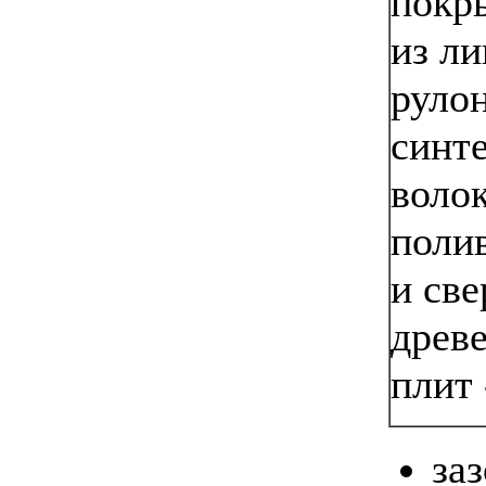
покр
из ли
руло
синт
волок
поли
и св
древ
плит 
за