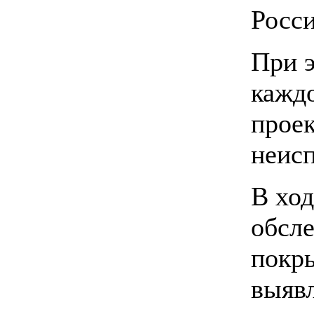
Росс
При э
каждо
прое
неисп
В ход
обсле
покры
выяв