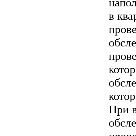
напол
в ква
прове
обсле
прове
котор
обсле
кото
При 
обсл
пров