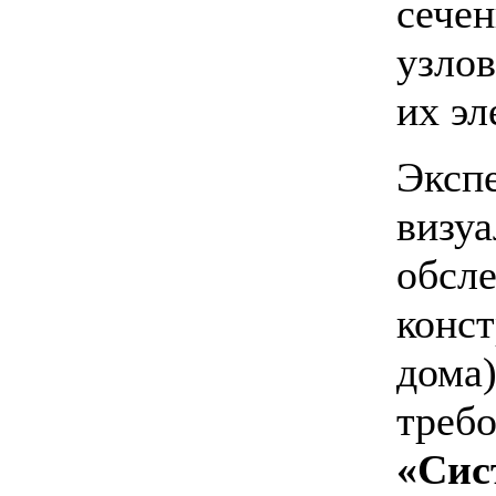
сече
узлов
их эл
Эксп
визуа
обсле
конст
дома)
треб
«Сис