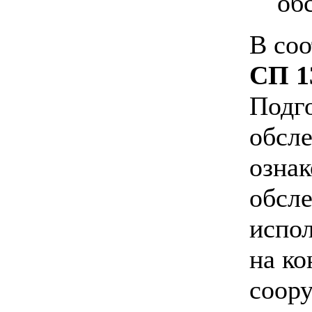
об
В соо
СП 1
Подг
обсл
ознак
обсле
испо
на ко
соору