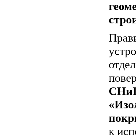
геом
стро
Прав
устро
отде
повер
СНиП
«Изо
покр
к ис