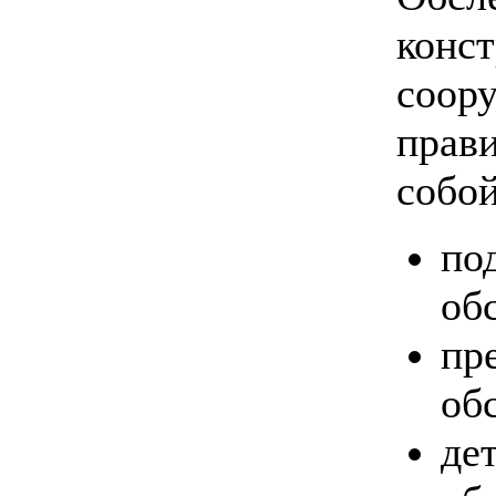
конст
соору
прави
собой
по
об
пр
об
де