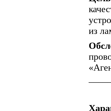
качес
устро
из ла
Обсл
пров
«Аге
_____
Хара