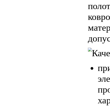
поло
ковро
матер
допу
пр
эл
пр
ха