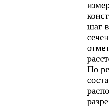
изме
конст
шаг в
сечен
отмет
расст
По ре
сост
расп
разре