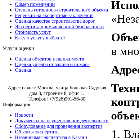
Испо
Обмер помещений
Степень готовности строительного объекта
«Нез
Рецензии на экспертные заключения
Оценка качества строительства дорог
Экспертиза промышленной безопасности
Стоимость услуг
Объе
Какую услугу выбрать?
в мн
Услуги оценки
Оценка объектов недвижимости
Оценка ущерба от залива и пожара
Адре
Оценка
Строительная экспертиза в Москве
Техн
Адрес офиса: Москва, улица Большая Садовая
дом 3, строение 8, офис 1.
конт
Телефон: +7(926)901-56-80
Информация
объе
Новости
Документы на осуществление деятельности
Оборудование для проведения экспертиз
Вл
Объекты экспертизы
Независимая экспертиза в Казани