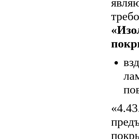
явля
треб
«Изо
покр
вз
ла
по
«4.43
пред
покр