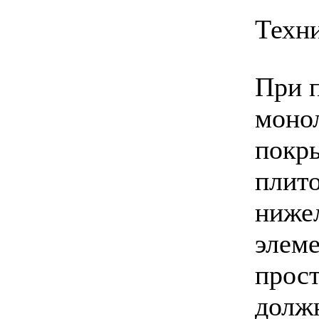
Техн
При 
моно
покр
плит
ниже
элем
прос
долж