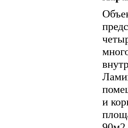
Объе
предс
четы
мног
внутр
Лами
поме
и кор
площ
90м2.