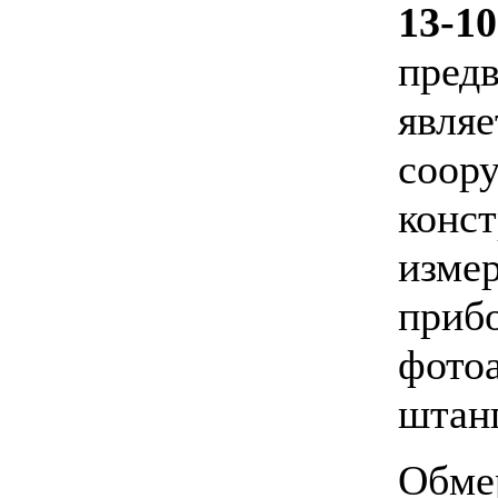
13-10
предв
являе
соор
конс
изме
прибо
фотоа
штанг
Обме