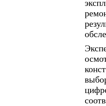
эксп
ремон
резу
обсле
Эксп
осмо
конст
выбо
цифро
соот