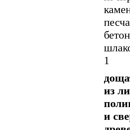
каме
песча
бето
шлак
1
доща
из л
поли
и св
древ