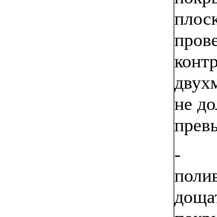
плос
пров
конт
двух
не д
превы
-
поли
доща