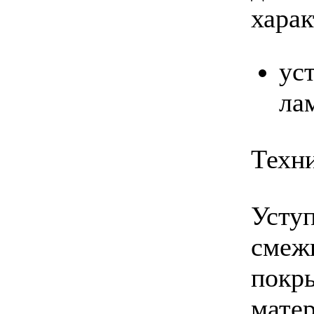
харак
ус
ла
Техн
Усту
смеж
покр
мате