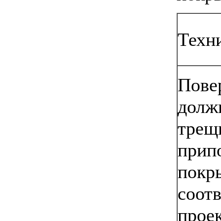
Техн
Пове
долж
трещи
прип
покр
соотв
прое