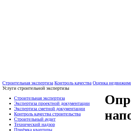
+7(495)607-02-83
Для звонков в рабочее время в будни
+7(926)901-56-80
Для звонков в выходные и праздничные д
Строительная экспертиза
Контроль качества
Оценка недвижим
Услуги строительной экспертизы
Опр
Строительная экспертиза
Экспертиза проектной документации
Экспертиза сметной документации
нап
Контроль качества строительства
Строительный аудит
Технический надзор
Приёмка квартиры