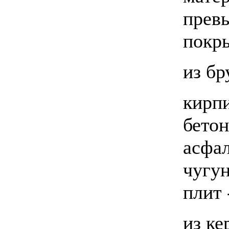
прев
покр
из бр
кирп
бето
асфа
чугу
плит 
из ке