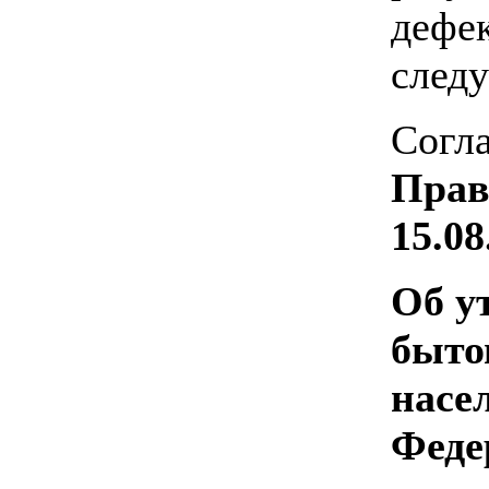
дефек
следу
Согла
Прав
15.08
Об у
быто
насе
Феде