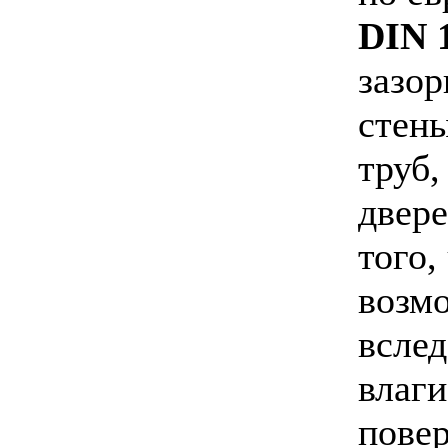
DIN
1
зазор
стены
труб,
двере
того,
возм
вслед
влаги
повер