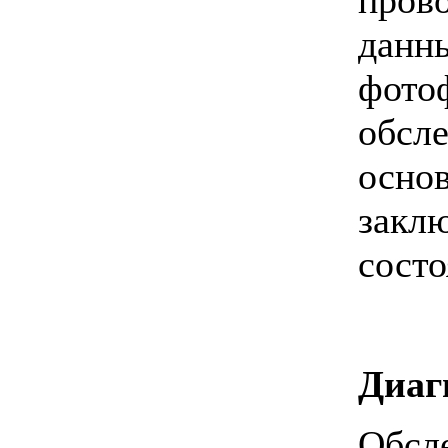
данн
фотоф
обсл
основ
закл
состо
Диаг
Обсл