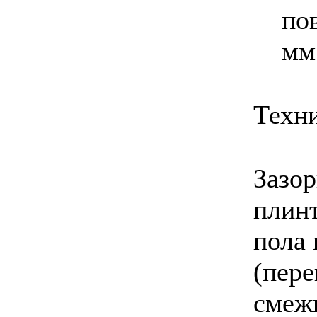
по
мм
Техн
Зазо
плин
пола 
(пере
смеж