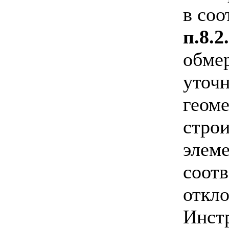
в соо
п.8.2
обмер
уточ
геом
строи
элеме
соотв
откло
Инст