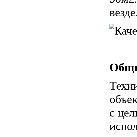
везде
Общи
Техни
объек
с цел
испол