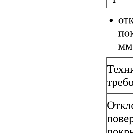
от
по
мм
Техн
треб
Откл
пове
покр