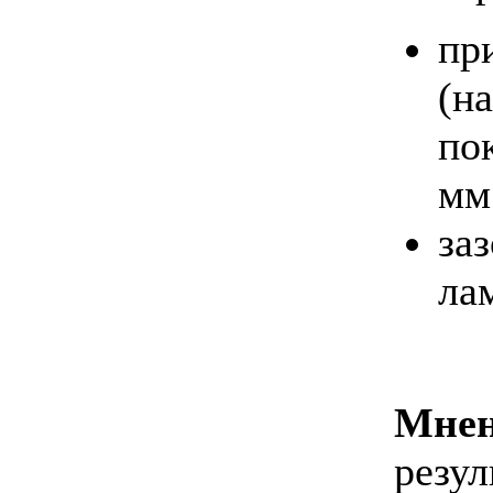
пр
(н
по
мм
за
ла
Мнен
резул