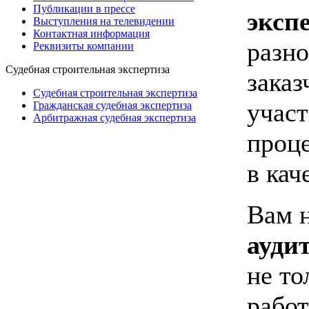
Публикации в прессе
эксп
Выступления на телевидении
Контактная информация
разно
Реквизиты компании
Судебная строительная экспертиза
заказ
Судебная строительная экспертиза
учас
Гражданская судебная экспертиза
Арбитражная судебная экспертиза
проце
в кач
Вам 
ауди
не то
работ