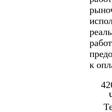
рыно
испо
реал
работ
пред
к опл
42
Т