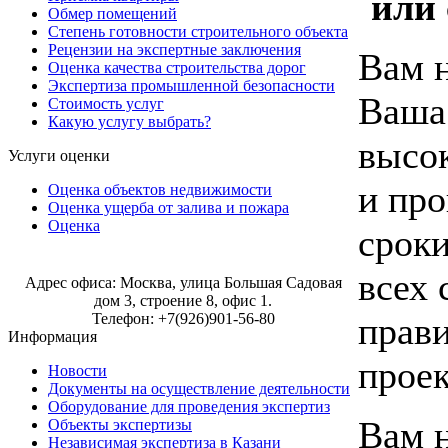
или 
Обмер помещений
Степень готовности строительного объекта
Рецензии на экспертные заключения
Вам 
Оценка качества строительства дорог
Экспертиза промышленной безопасности
Ваша 
Стоимость услуг
Какую услугу выбрать?
высок
Услуги оценки
и про
Оценка объектов недвижимости
Оценка ущерба от залива и пожара
Оценка
срок
Строительная экспертиза в Москве
всех 
Адрес офиса: Москва, улица Большая Садовая
дом 3, строение 8, офис 1.
прави
Телефон: +7(926)901-56-80
Информация
прое
Новости
Документы на осуществление деятельности
Оборудование для проведения экспертиз
Вам 
Объекты экспертизы
Независимая экспертиза в Казани