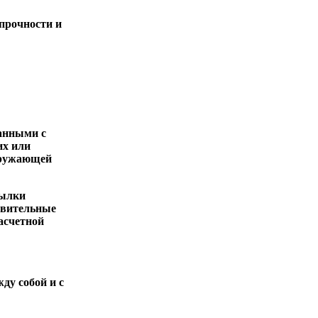
 прочности и
анными с
их или
кружающей
сылки
твительные
асчетной
ду собой и с