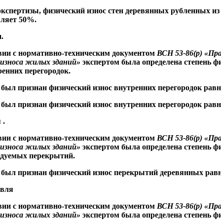
кспертизы, физический износ стен деревянных рубленных из 
вляет 50%.
.
вии с нормативно-техническим документом
ВСН 53-86(р) «Пр
 износа жилых зданий»
экспертом была определена степень ф
ренних перегородок.
был признан физический износ внутренних перегородок рав
был признан физический износ внутренних перегородок рав
я
.
вии с нормативно-техническим документом
ВСН 53-86(р) «Пр
 износа жилых зданий»
экспертом была определена степень ф
едуемых перекрытий.
 был признан физический износ перекрытий деревянных рав
вля
вии с нормативно-техническим документом
ВСН 53-86(р) «Пр
 износа жилых зданий»
экспертом была определена степень ф