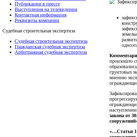
Публикации в прессе
Выступления на телевидении
Контактная информация
зафикс
Реквизиты компании
констр
зафикс
Судебная строительная экспертиза
земель
развит
Судебная строительная экспертиза
одноэт
Гражданская судебная экспертиза
Арбитражная судебная экспертиза
Комментари
произошло см
образовалис
грунтовых м
мнению эксп
ограждающие
Зафиксирова
прогрессиру
ограждающих
наступлении
закона от 3
сооружений
«…Статья 16
сооружения