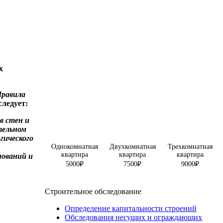
х
Правила
следует:
Приемка квартиры с экспертом
в стен и
Стоимость приемки квартиры в Казани
тельном
гического
Однокомнатная
Двухкомнатная
Трехкомнатная
квартира
квартира
квартира
нований и
5000₽
7500₽
9000₽
Подробнее
Строительное обследование
Определение капитальности строений
Обследования несущих и ограждающих