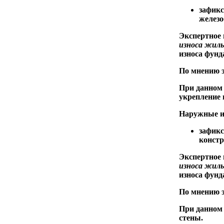
зафик
железо
Экспертное
износа жилы
износа фунд
По мнению э
При данном 
укрепление 
Наружные и
зафик
констр
Экспертное
износа жилы
износа фунд
По мнению э
При данном 
стены.