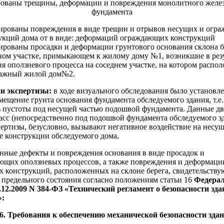
ированы повреждения в виде трещин и отрывов несущих и огр
укций дома от в виде: деформаций ограждающих конструкций
ированы просадки и деформации грунтового основания склона б
ном участке, примыкающем к жилому дому №1, возникшие в рез
ия оползневого процесса на соседнем участке, на котором распо
ажный жилой дом№2.
и экспертизы:
в ходе визуального обследования было установле
ещение грунта основания фундамента обследуемого здания, т.е.
ь пустоты под несущей частью подошвой фундамента. Данные д
асс (непосредственно под подошвой фундамента обследуемого зд
ертизы, безусловно, вызывают негативное воздействие на несущ
 конструкции обследуемого дома.
нные дефекты и повреждения основания в виде просадок и
ющих оползневых процессов, а также повреждения и деформаци
 конструкций, расположенных на склоне берега, свидетельству
 предельного состояния согласно положениям статьи 16
Федерал
0.12.2009 N 384-ФЗ «Технический регламент о безопасности зда
»:
. Требования к обеспечению механической безопасности зда