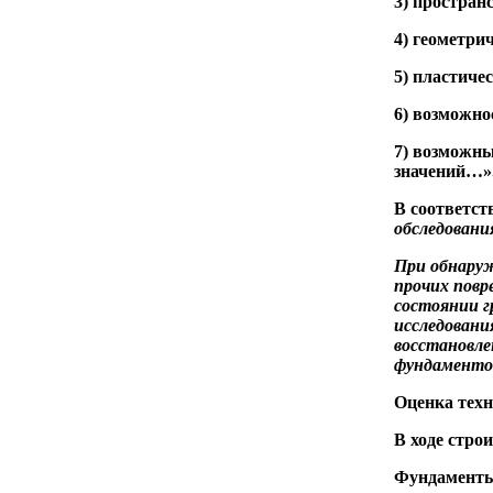
3) простран
4) геометри
5) пластиче
6) возможно
7) возможны
значений…»
В соответст
обследовани
При обнаруж
прочих повр
состоянии г
исследовани
восстановле
фундамент
Оценка техн
В ходе стро
Фундамент