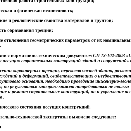
ственная работа строительных конструкций;
ческая и физическая нелинейность;
ские и реологические свойства материалов и грунтов;
сть образования трещин;
е отклонения геометрических параметров от их номинальны
.
вии с нормативно-техническим документом
СП 13-102-2003 «
я несущих строительных конструкций зданий и сооружений»
ении характерных трещин, перекосов частей здания, разломо
еждений и деформаций, свидетельствующих о неудовлетвори
рунтового основания, необходимо проведение инженерно-геоло
я, по результатам которого может потребоваться не только
ние и ремонт строительных конструкций, но и укрепление ос
ов
.
ического состояния несущих конструкций.
ительно-технической экспертизы выявлено следующее:
ы