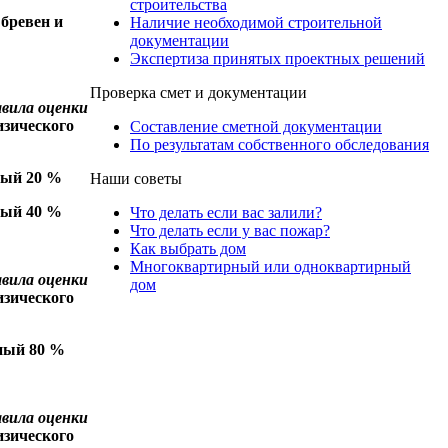
строительства
бревен и
Наличие необходимой строительной
документации
Экспертиза принятых проектных решений
Проверка смет и документации
авила оценки
изического
Составление сметной документации
По результатам собственного обследования
ный 20 %
Наши советы
ный 40 %
Что делать если вас залили?
Что делать если у вас пожар?
Как выбрать дом
Многоквартирный или одноквартирный
авила оценки
дом
изического
ный 80 %
авила оценки
изического