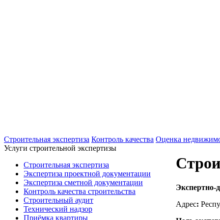
+7(495)607-02-83
Для звонков в рабочее время в будни
+7(926)901-56-80
Для звонков в выходные и праздничные д
Строительная экспертиза
Контроль качества
Оценка недвижим
Услуги строительной экспертизы
Строи
Строительная экспертиза
Экспертиза проектной документации
Экспертиза сметной документации
Экспертно-д
Контроль качества строительства
Строительный аудит
Адрес
:
Респу
Технический надзор
Приёмка квартиры