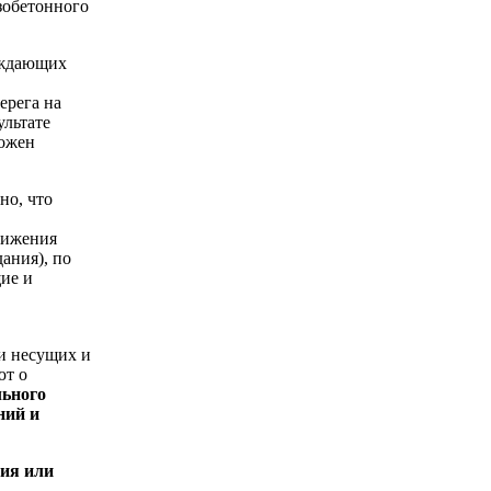
аждающих
ерега на
ультате
ложен
но, что
вижения
ания), по
ие и
и несущих и
ют о
ьного
ний и
ния или