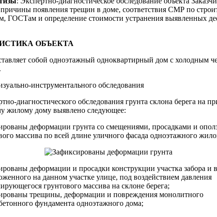
тизы
: Экспертно-диагностическое обследование объекта Заказчи
 причины появления трещин в доме, соответствия СМР по строи
, ГОСТам и определение стоимости устранения выявленных де
РИСТИКА
ОБЪЕКТА
ставляет собой одноэтажный одноквартирный дом с холодным ч
.
визуально-инструментального обследования
ртно-диагностического обследования грунта склона берега на п
у жилому дому выявлено следующее:
ированы деформации грунта со смещениями, просадками и опол
вого массива по всей длине уличного фасада одноэтажного жило
ированы деформации и просадки конструкции участка забора и в
оженного на данном участке улице, под воздействием давления
ирующегося грунтового массива на склоне берега;
ированы трещины, деформации и повреждения монолитного
бетонного фундамента одноэтажного дома;