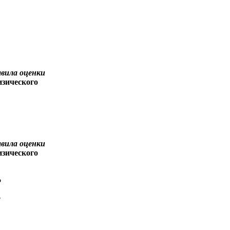
авила оценки
изического
авила оценки
изического
%
%