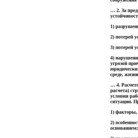
… 2. За пре
устойчивост
1) разрушен
2) потерей 
3) потерей 
4) нарушени
угрозой при
юридически
среде, жизн
… 4. Расчет
расчета) ст
условия раб
ситуации. П
1) факторы
2) особенно
основанием;