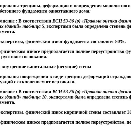
сированы трещины, деформации и повреждения монолитного
бетонного фундамента одноэтажного
дома
;
 мнение
: В соответствии
ВСН 53-86 (р) «Правила оценки физич
х зданий» таблица 5
, экспертами была определена степень ф
амента.
кспертизы, физический износ фундамента составляет 80%.
физическом износе предполагается полное переустройство ф
грунтового основания.
 внутренние капитальные (несущие) стены
сированы повреждения в виде трещин: деформаций огражда
укций с отклонением от вертикали.
 мнение
: В соответствии
ВСН 53-86 (р) «Правила оценки физич
х зданий» таблица 10
, экспертами была определена степень 
амента.
кспертизы, физический износ кирпичной стены составляет 3
физическом износе предполагается полное переустройство, п