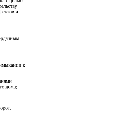
ка с целью
тельству
фектов и
ердачным
римыкании к
знями
го дома;
орот,