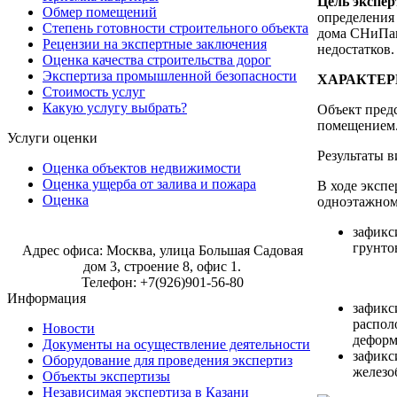
Цель
экспер
Обмер помещений
определения
Степень готовности строительного объекта
дома СНиПам
Рецензии на экспертные заключения
недостатков.
Оценка качества строительства дорог
Экспертиза промышленной безопасности
ХАРАКТЕ
Стоимость услуг
Какую услугу выбрать?
Объект пред
помещением
Услуги оценки
Результаты 
Оценка объектов недвижимости
Оценка ущерба от залива и пожара
В ходе экспе
Оценка
одноэтажном
Строительная экспертиза в Москве
зафикс
грунто
Адрес офиса: Москва, улица Большая Садовая
дом 3, строение 8, офис 1.
Телефон: +7(926)901-56-80
Информация
зафикс
распол
Новости
деформ
Документы на осуществление деятельности
зафикс
Оборудование для проведения экспертиз
железо
Объекты экспертизы
Независимая экспертиза в Казани