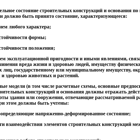
дельное состояние строительных конструкций и основания по
и должно быть принято состояние, характеризующееся:
ием любого характера;
устойчивости формы;
устойчивости положения;
ем эксплуатационной пригодности и иными явлениями, связ
чинения вреда жизни и здоровью людей, имуществу физическ
х лиц, государственному или муниципальному имуществу, о
и и здоровью животных и растений.
ные модели (в том числе расчетные схемы, основные предпо
роительных конструкций и основания должны отражать дейс
оты здания или сооружения, отвечающие рассматриваемой р
ри этом должны быть учтены:
, определяющие напряженно-деформированное состояние;
сти взаимодействия элементов строительных конструкций меж