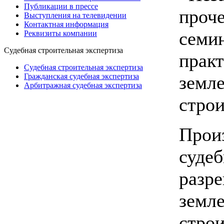
Публикации в прессе
проч
Выступления на телевидении
Контактная информация
семи
Реквизиты компании
Судебная строительная экспертиза
практ
Судебная строительная экспертиза
земл
Гражданская судебная экспертиза
Арбитражная судебная экспертиза
строи
Прои
судеб
разре
земл
стро