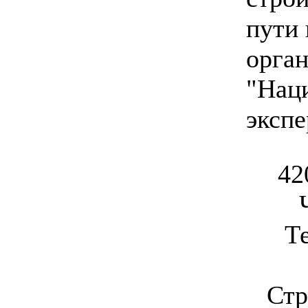
пути 
орга
"Наци
экспе
42
Т
Стр