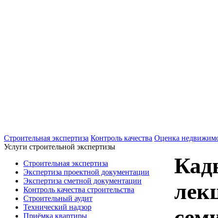
+7(495)607-02-83
Для звонков в рабочее время в будни
+7(926)901-56-80
Для звонков в выходные и праздничные д
Строительная экспертиза
Контроль качества
Оценка недвижим
Услуги строительной экспертизы
Кад
Строительная экспертиза
Экспертиза проектной документации
Экспертиза сметной документации
лек
Контроль качества строительства
Строительный аудит
Технический надзор
сем
Приёмка квартиры