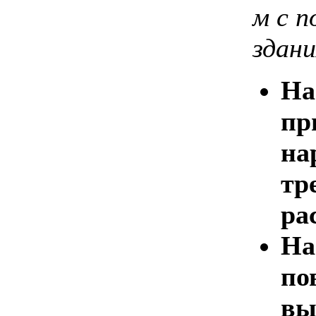
м с 
здани
На
пр
на
тр
ра
На
по
вы