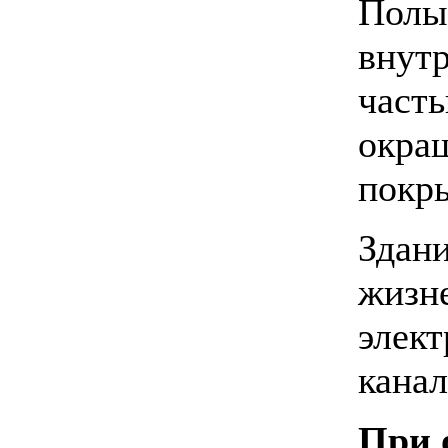
Полы
внут
част
окраш
покр
Здан
жизн
элект
канал
При 