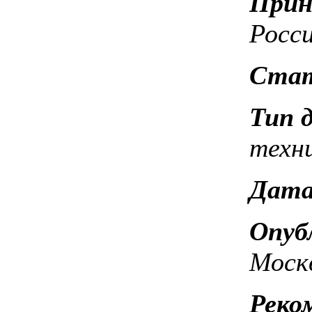
Прин
Росс
Стат
Тип 
техн
Дата
Опуб
Москв
Реко