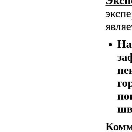
Эксп
экспе
являе
На
за
не
го
по
шв
Комм