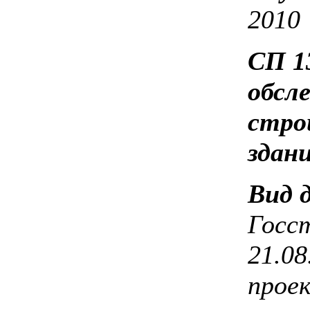
2010
СП 1
обсл
стро
здан
Вид 
Госс
21.08
прое