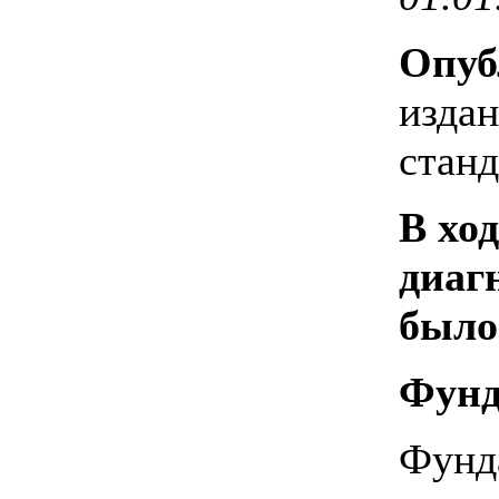
Опуб
издан
станд
В ход
диаг
было
Фунд
Фунд