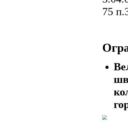
75 п.
Огр
Ве
шв
ко
го