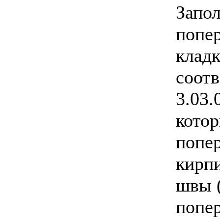
Запо
попе
кладк
соот
3.03.
кото
попе
кирпи
швы 
попе