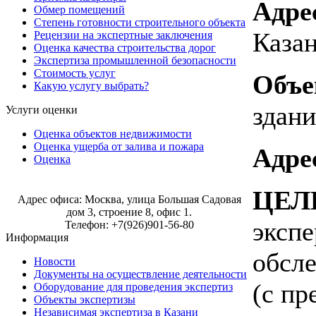
Адре
Обмер помещений
Степень готовности строительного объекта
Каза
Рецензии на экспертные заключения
Оценка качества строительства дорог
Экспертиза промышленной безопасности
Стоимость услуг
Объе
Какую услугу выбрать?
здани
Услуги оценки
Оценка объектов недвижимости
Оценка ущерба от залива и пожара
Адре
Оценка
Строительная экспертиза в Москве
ЦЕЛ
Адрес офиса: Москва, улица Большая Садовая
дом 3, строение 8, офис 1.
экспе
Телефон: +7(926)901-56-80
Информация
обсле
Новости
Документы на осуществление деятельности
(с пр
Оборудование для проведения экспертиз
Объекты экспертизы
Независимая экспертиза в Казани