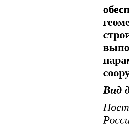
обес
геом
стро
выпо
пара
соор
Вид 
Пост
Росси