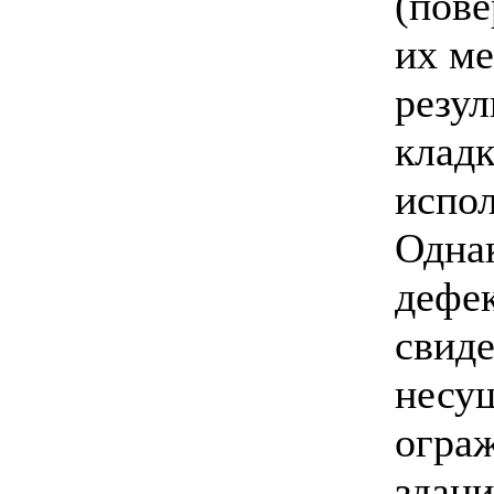
(пове
их ме
резул
кладк
испол
Одна
дефе
свиде
несу
огра
здани