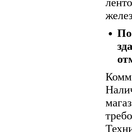
лент
желе
По
зд
от
Комм
Нали
магаз
требо
Техн