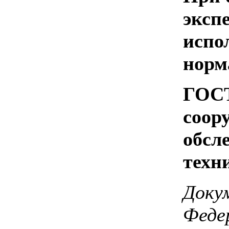
эксп
испо
норм
ГОСТ
соор
обсл
техн
Доку
Феде