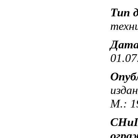
Тип 
техн
Дата
01.07
Опуб
издан
М.: 1
СНиП
огра