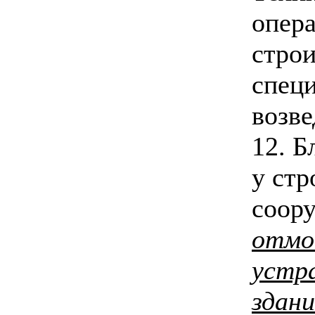
опера
стро
спец
возве
12. Б
у стр
соору
отмо
устра
здани