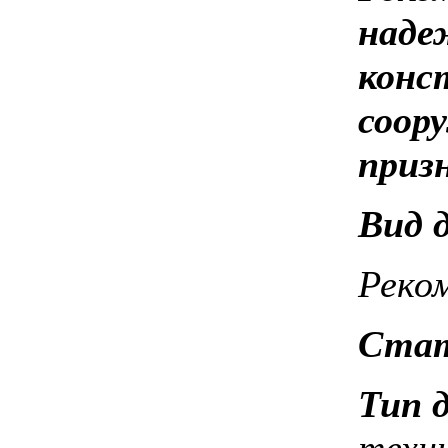
наде
конс
соор
приз
Вид
Реко
Стат
Тип 
техн