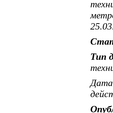
техн
метр
25.03
Ста
Тип 
техн
Дата
дейст
Опуб