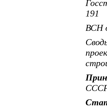
Госс
191
ВСН о
Свод
прое
стро
Прин
ССС
Стат