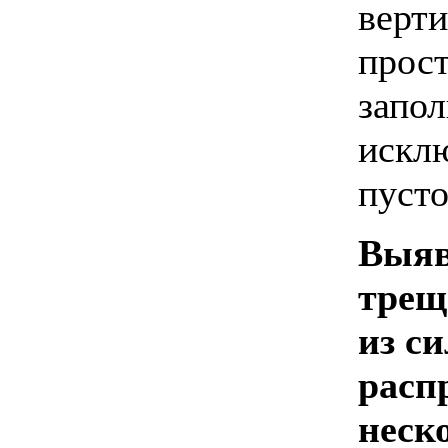
верти
прост
запол
искл
пуст
Выяв
трещ
из с
расп
неск