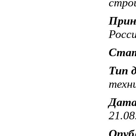
стро
Прин
Росси
Стат
Тип 
техн
Дата
21.08
Опуб