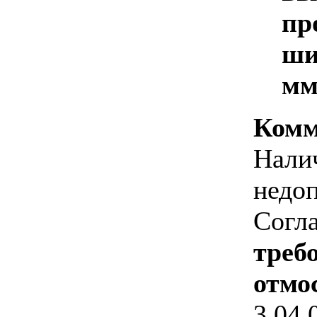
пр
ши
м
Комм
Нали
недо
Согл
треб
отмос
3.04.