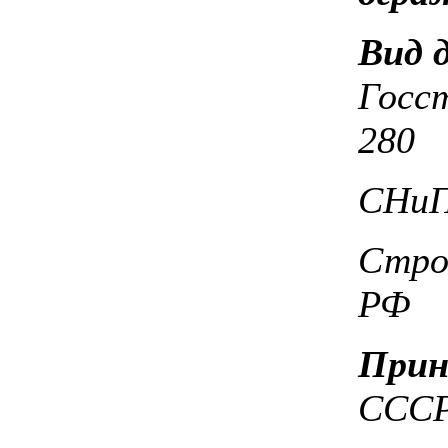
Вид 
Госс
280
СНиП 
Стро
РФ
Прин
ССС