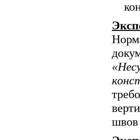
Эксп
Норм
доку
«Нес
конс
требо
верт
швов 