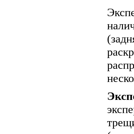
Экспе
налич
(задн
раскр
расп
неско
Эксп
эксп
трещ