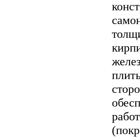
конст
само
толщи
кирпи
желе
плиты
сторо
обесп
рабо
(покр